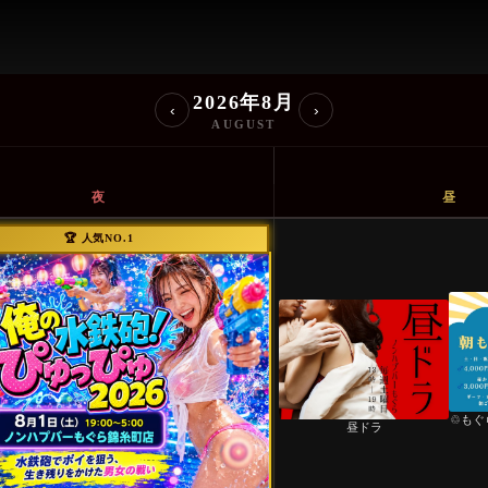
一覧
2026年8月
‹
›
AUGUST
夜
昼
🏆 人気NO.1
♲もぐ
昼ドラ