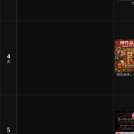
ナ
4
火
理性崩壊シ
5