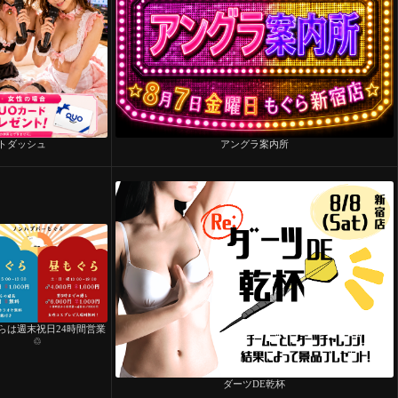
トダッシュ
アングラ案内所
らは週末祝日24時間営業
♲
ダーツDE乾杯