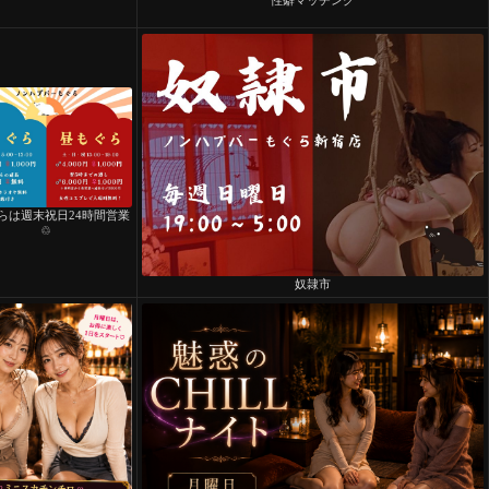
らは週末祝日24時間営業
♲
奴隷市