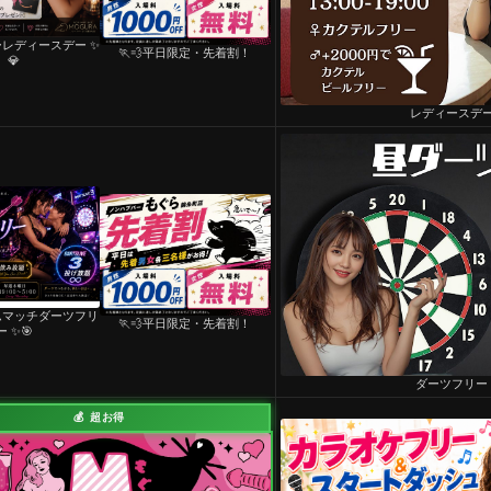
ーレディースデー ✨
🏃💨平日限定・先着割！
💎
レディースデ
ダムマッチダーツフリ
🏃💨平日限定・先着割！
ー ✨🎯
ダーツフリー
💰 超お得