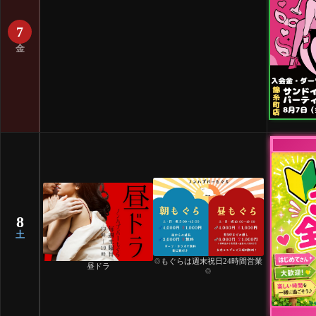
7
金
8
土
♲もぐらは週末祝日24時間営業
昼ドラ
♲