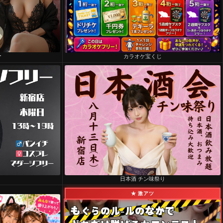
ー
カラオケ宝くじ
日本酒 チン味祭り
★ 激アツ