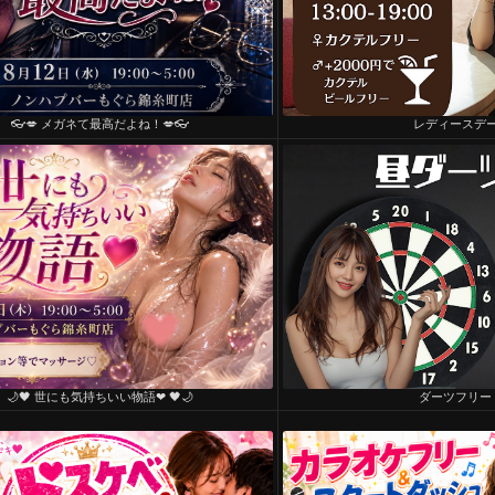
👓💋 メガネて最高だよね！💋👓
レディースデ
🌙🖤 世にも気持ちいい物語❤ 🖤🌙
ダーツフリー