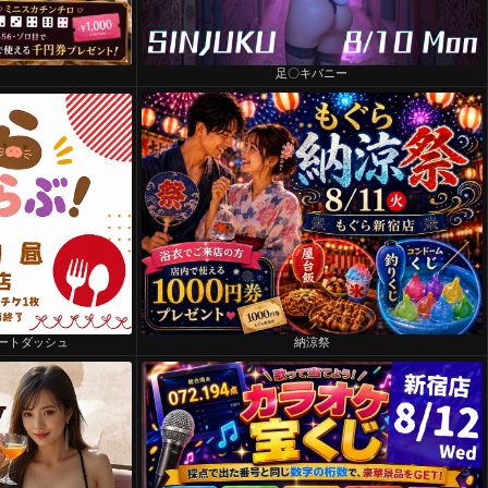
足〇キバニー
ートダッシュ
納涼祭