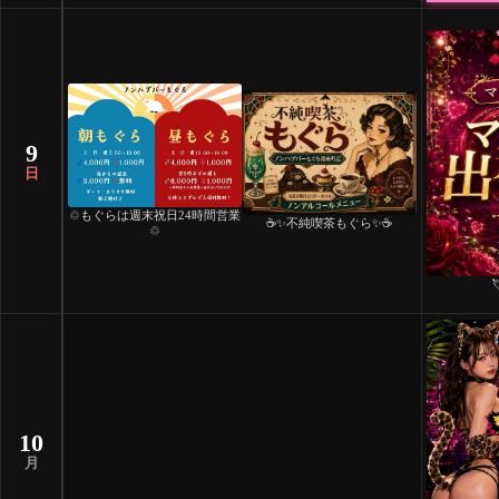
9
日
♲もぐらは週末祝日24時間営業
☕️✨不純喫茶もぐら✨☕️
♲
10
月