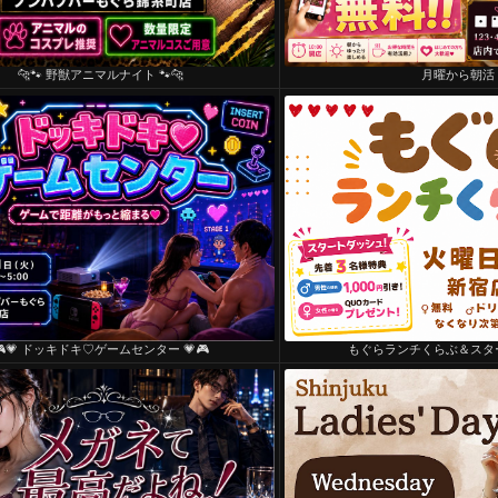
🐆🐾 野獣アニマルナイト 🐾🐆
月曜から朝活
🎮💗 ドッキドキ♡ゲームセンター 💗🎮
もぐらランチくらぶ＆スタ