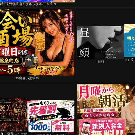
🔫💦 俺の水鉄砲！ぴゅっぴゅ2026 💦🔫
♲もぐ
昼顔
🍻出会い酒場🍻
料🔰ご褒美スイーツ