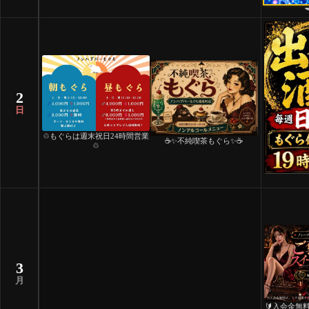
2
日
♲もぐらは週末祝日24時間営業
☕️✨不純喫茶もぐら✨☕️
♲
3
月
🔰入会金無