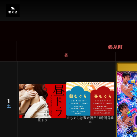
ノンハプバーもぐら イベント
錦糸町
昼
1
土
♲もぐらは週末祝日24時間営業
昼ドラ
♲