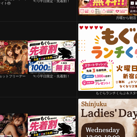
🏃💨平日限定・先着割！
イト🎂
月曜から朝活
ョットフリーデー
🏃💨平日限定・先着割！
もぐらランチくらぶ＆スタ