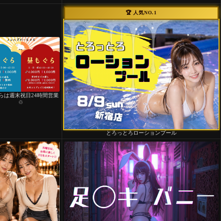
🏆 人気NO.1
らは週末祝日24時間営業
♲
とろっとろローションプール