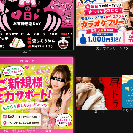
カラオケフリー＆スター
Mの日
PICK UP
♲もぐ
昼ドラ
🔰💖 ご新規様全力サポート！💖🔰