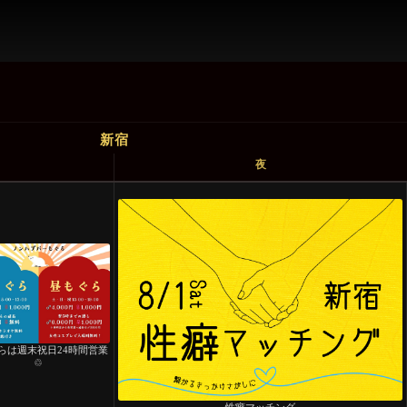
新宿
夜
らは週末祝日24時間営業
♲
性癖マッチング