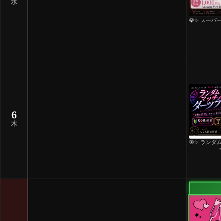
水
💎✨ スーパ
6
木
🎯✨ ラン