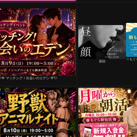
♲もぐ
昼顔
💘🌹 マッチング！出会いのエデン 🌹💘