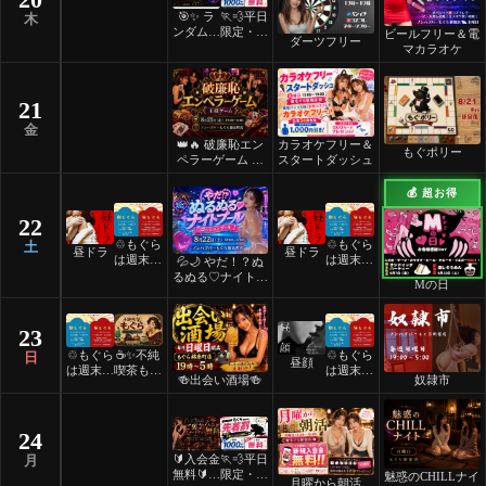
🎯✨ ラ
🏃💨平日
木
ンダムマ
限定・先
ビールフリー＆電
ダーツフリー
ッチダー
着割！
マカラオケ
ツフリー
✨🎯
21
金
👑🔥 破廉恥エン
カラオケフリー＆
もぐポリー
ペラーゲーム 🔥
スタートダッシュ
👑
💰 超お得
22
♲もぐら
♲もぐら
土
昼ドラ
昼ドラ
は週末祝
は週末祝
💦🌙 やだ！？ぬ
日24時
日24時
るぬる♡ナイトプ
Mの日
間営業♲
間営業♲
ール 🌙💦
23
♲もぐら
☕️✨不純
♲もぐら
日
昼顔
は週末祝
喫茶もぐ
は週末祝
🍻出会い酒場🍻
奴隷市
日24時
ら✨☕️
日24時
間営業♲
間営業♲
24
🔰入会金
🏃💨平日
月
無料🔰ご
限定・先
魅惑のCHILLナイ
月曜から朝活