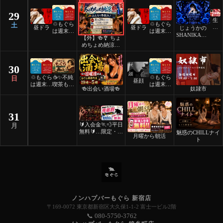
29
生
♲もぐら
♲もぐら
土
誕
昼ドラ
昼ドラ
じょうかの
は週末祝
は週末祝
祭
SHANIKAMA
【外】🍻🎐 ちょ
日24時
日24時
BIRTHDAY
めちょめ納涼祭
間営業♲
間営業♲
🎐🍻
30
♲もぐら
☕️✨不純
♲もぐら
日
昼顔
は週末祝
喫茶もぐ
は週末祝
🍻出会い酒場🍻
奴隷市
日24時
ら✨☕️
日24時
間営業♲
間営業♲
31
🔰入会金
🏃💨平日
月
無料🔰ご
限定・先
魅惑のCHILLナイ
月曜から朝活
褒美スイ
着割！
ト
ーツナイ
ト🎂
ノンハプバーもぐら 新宿店
〒169-0072 東京都新宿区大久保1-1-2 富士一ビル2階
📞 080-5750-3762