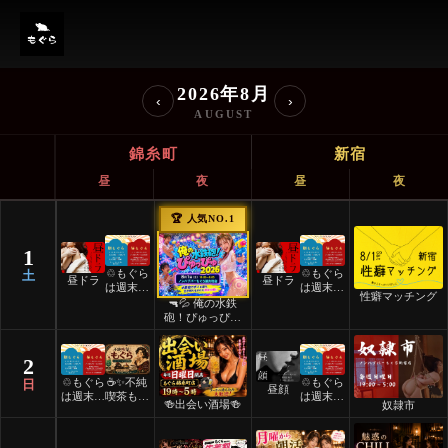
ノンハプバーもぐら イベント
2026年8月
‹
›
AUGUST
錦糸町
新宿
昼
夜
昼
夜
🏆 人気NO.1
1
♲もぐら
♲もぐら
土
昼ドラ
昼ドラ
は週末祝
は週末祝
性癖マッチング
日24時
日24時
🔫💦 俺の水鉄
間営業♲
間営業♲
砲！ぴゅっぴゅ
2026 💦🔫
2
♲もぐら
☕️✨不純
♲もぐら
日
昼顔
は週末祝
喫茶もぐ
は週末祝
🍻出会い酒場🍻
奴隷市
日24時
ら✨☕️
日24時
間営業♲
間営業♲