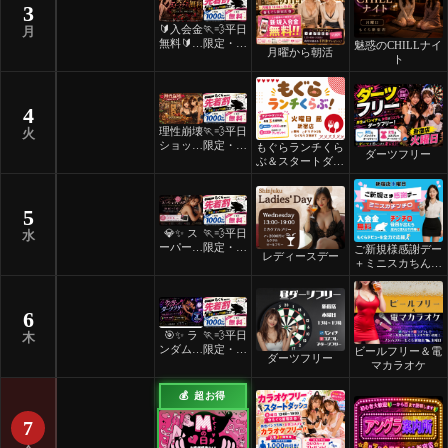
3
🔰入会金
🏃💨平日
月
無料🔰ご
限定・先
魅惑のCHILLナイ
月曜から朝活
褒美スイ
着割！
ト
ーツナイ
ト🎂
4
理性崩壊
🏃💨平日
火
ショット
限定・先
もぐらランチくら
ダーツフリー
フリーデ
着割！
ぶ＆スタートダッ
ー
シュ
5
💎✨ ス
🏃💨平日
水
ーパーレ
限定・先
ご新規様感謝デー
レディースデー
ディース
着割！
＋ミニスカちんち
デー ✨
ろ
💎
6
🎯✨ ラ
🏃💨平日
木
ンダムマ
限定・先
ビールフリー＆電
ダーツフリー
ッチダー
着割！
マカラオケ
ツフリー
✨🎯
💰 超お得
7