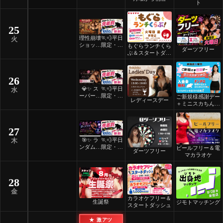
褒美スイ
着割！
ト
ーツナイ
ト🎂
25
理性崩壊
🏃💨平日
火
ショット
限定・先
もぐらランチくら
ダーツフリー
フリーデ
着割！
ぶ＆スタートダッ
ー
シュ
26
💎✨ ス
🏃💨平日
水
ーパーレ
限定・先
ご新規様感謝デー
レディースデー
ディース
着割！
＋ミニスカちんち
デー ✨
ろ
💎
27
🎯✨ ラ
🏃💨平日
木
ンダムマ
限定・先
ビールフリー＆電
ダーツフリー
ッチダー
着割！
マカラオケ
ツフリー
✨🎯
28
金
カラオケフリー＆
生誕祭
ジモトマッチング
スタートダッシュ
★ 激アツ