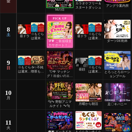
金
カラオケフリー＆
アングラ案内所
スタートダッシュ
Mの日
PICK UP
8
♲もぐら
♲もぐら
土
昼ドラ
昼ドラ
は週末祝
は週末祝
ダーツDE乾杯
🔰💖 ご新規様全
日24時
日24時
力サポート！💖
間営業♲
間営業♲
🔰
9
♲もぐら
☕️✨不純
♲もぐら
日
昼顔
は週末祝
喫茶もぐ
は週末祝
💘🌹 マッチン
とろっとろローシ
日24時
ら✨☕️
日24時
グ！出会いのエデ
ョンプール
間営業♲
間営業♲
ン 🌹💘
10
月
🐆🐾 野獣アニマ
月曜から朝活
足〇キバニー
ルナイト 🐾🐆
11
火
🎮💗 ドッキドキ
もぐらランチくら