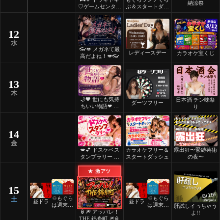
納涼祭
♡ゲームセンター
ぶ＆スタートダッ
💗🎮
シュ
12
水
👓💋 メガネて最
レディースデー
カラオケ宝くじ
高だよね！💋👓
13
木
🌙🖤 世にも気持
日本酒 チン味祭
ダーツフリー
ちいい物語❤ 🖤
り
🌙
14
金
💋💕 ドスケベス
カラオケフリー＆
露出狂〜緊縛芸術
タンプラリー 💕
スタートダッシュ
の夜〜
💋
★ 激アツ
15
♲もぐら
♲もぐら
土
昼ドラ
昼ドラ
は週末祝
は週末祝
肝試しイっちゃう
🏮🎆 アッパレ！
日24時
日24時
よ!!
THE 錦糸町 🎆🏮
間営業♲
間営業♲