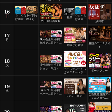
16
♲もぐら
☕️✨不純
♲もぐら
日
昼顔
は週末祝
喫茶もぐ
は週末祝
🍻出会い酒場🍻
奴隷市
日24時
ら✨☕️
日24時
間営業♲
間営業♲
17
🔰入会金
🏃💨平日
月
無料🔰ご
限定・先
魅惑のCHILLナイ
月曜から朝活
褒美スイ
着割！
ト
ーツナイ
ト🎂
18
理性崩壊
🏃💨平日
火
ショット
限定・先
もぐらランチくら
ダーツフリー
フリーデ
着割！
ぶ＆スタートダッ
ー
シュ
19
💎✨ ス
🏃💨平日
水
ーパーレ
限定・先
ご新規様感謝デー
レディースデー
ディース
着割！
＋ミニスカちんち
デー ✨
ろ
💎
20