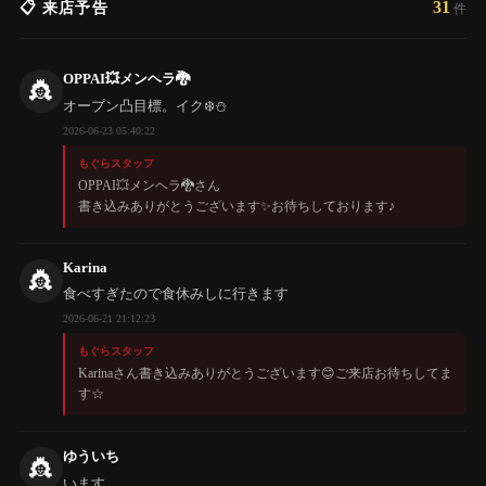
31
📋 来店予告
件
OPPAI💥メンヘラ🐉
👸
オープン凸目標。イク❄️⛄️
2026-06-23 05:40:22
もぐらスタッフ
OPPAI💥メンヘラ🐉さん
書き込みありがとうございます✨️お待ちしております♪
Karina
👸
食べすぎたので食休みしに行きます
2026-06-21 21:12:23
もぐらスタッフ
Karinaさん書き込みありがとうございます😊ご来店お待ちしてま
す☆
ゆういち
👸
います。