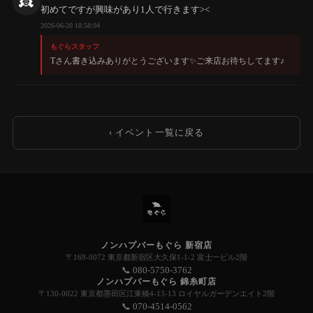
👸
初めてですが興味があり1人で行きます><
2026-06-20 18:58:04
もぐらスタッフ
Tさん書き込みありがとうございます✨️ご来店お待ちしてます♪
‹ イベント一覧に戻る
ノンハプバーもぐら 新宿店
〒169-0072 東京都新宿区大久保1-1-2 富士一ビル2階
📞 080-5750-3762
ノンハプバーもぐら 錦糸町店
〒130-0022 東京都墨田区江東橋4-13-13 ロイヤルガーデンエイト2階
📞 070-4514-0562