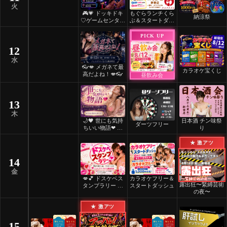
火
🎮💗 ドッキドキ
もぐらランチくら
納涼祭
♡ゲームセンター
ぶ＆スタートダッ
💗🎮
シュ
PICK UP
12
水
👓💋 メガネて最
カラオケ宝くじ
高だよね！💋👓
昼飲み会
13
木
🌙🖤 世にも気持
日本酒 チン味祭
ダーツフリー
ちいい物語❤ 🖤
り
🌙
★ 激アツ
14
金
💋💕 ドスケベス
カラオケフリー＆
露出狂〜緊縛芸術
タンプラリー 💕
スタートダッシュ
の夜〜
💋
★ 激アツ
15