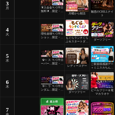
3
🔰入会金
🏃💨平日
月
無料🔰ご
限定・先
魅惑のCHILLナイ
月曜から朝活
褒美スイ
着割！
ト
ーツナイ
ト🎂
4
理性崩壊
🏃💨平日
火
ショット
限定・先
もぐらランチくら
ダーツフリー
フリーデ
着割！
ぶ＆スタートダッ
ー
シュ
5
💎✨ ス
🏃💨平日
水
ーパーレ
限定・先
ご新規様感謝デー
レディースデー
ディース
着割！
＋ミニスカちんち
デー ✨
ろ
💎
6
🎯✨ ラ
🏃💨平日
木
ンダムマ
限定・先
ビールフリー＆電
ダーツフリー
ッチダー
着割！
マカラオケ
ツフリー
✨🎯
💰 超お得
7
金