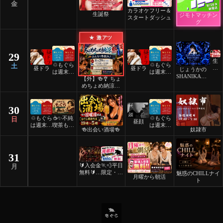
金
カラオケフリー＆
生誕祭
ジモトマッチン
スタートダッシュ
グ
★ 激アツ
29
生
♲もぐら
♲もぐら
土
誕
昼ドラ
昼ドラ
じょうかの
は週末祝
は週末祝
祭
SHANIKAMA
【外】🍻🎐 ちょ
日24時
日24時
BIRTHDAY
めちょめ納涼祭
間営業♲
間営業♲
🎐🍻
30
♲もぐら
☕️✨不純
♲もぐら
日
昼顔
は週末祝
喫茶もぐ
は週末祝
🍻出会い酒場🍻
奴隷市
日24時
ら✨☕️
日24時
間営業♲
間営業♲
31
🔰入会金
🏃💨平日
月
無料🔰ご
限定・先
魅惑のCHILLナイ
月曜から朝活
褒美スイ
着割！
ト
ーツナイ
ト🎂