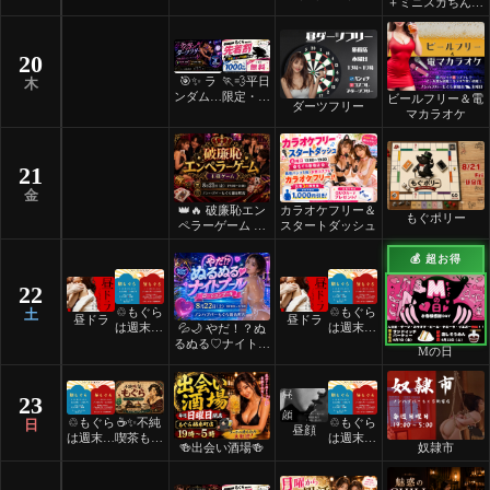
ディース
着割！
＋ミニスカちんち
デー ✨
ろ
💎
20
🎯✨ ラ
🏃💨平日
木
ンダムマ
限定・先
ビールフリー＆電
ダーツフリー
ッチダー
着割！
マカラオケ
ツフリー
✨🎯
21
金
👑🔥 破廉恥エン
カラオケフリー＆
もぐポリー
ペラーゲーム 🔥
スタートダッシュ
👑
💰 超お得
22
♲もぐら
♲もぐら
土
昼ドラ
昼ドラ
は週末祝
は週末祝
💦🌙 やだ！？ぬ
日24時
日24時
るぬる♡ナイトプ
Mの日
間営業♲
間営業♲
ール 🌙💦
23
♲もぐら
☕️✨不純
♲もぐら
日
昼顔
は週末祝
喫茶もぐ
は週末祝
🍻出会い酒場🍻
奴隷市
日24時
ら✨☕️
日24時
間営業♲
間営業♲