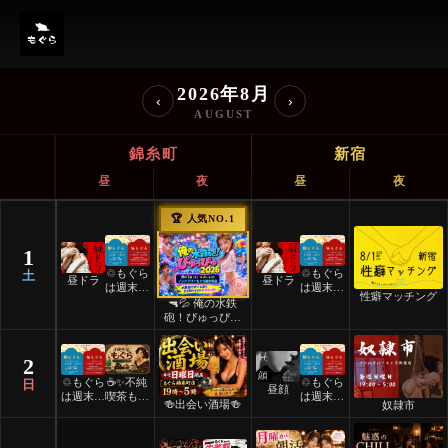
ノンハプバーもぐら イベント
2026年8月
‹
›
AUGUST
錦糸町
新宿
昼
夜
昼
夜
🏆 人気NO.1
1
♲もぐら
♲もぐら
土
昼ドラ
昼ドラ
は週末祝
は週末祝
性癖マッチング
日24時
日24時
🔫💦 俺の水鉄
間営業♲
間営業♲
砲！ぴゅっぴゅ
2026 💦🔫
2
♲もぐら
☕️✨不純
♲もぐら
日
昼顔
は週末祝
喫茶もぐ
は週末祝
🍻出会い酒場🍻
奴隷市
日24時
ら✨☕️
日24時
間営業♲
間営業♲