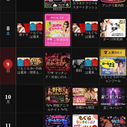
カラオケフリー＆
アングラ案内所
スタートダッシュ
Mの日
PICK UP
8
♲もぐら
♲もぐら
土
昼ドラ
昼ドラ
は週末祝
は週末祝
ダーツDE乾杯
🔰💖 ご新規様全
日24時
日24時
力サポート！💖
間営業♲
間営業♲
🔰
🏆 人気NO.1
9
♲もぐら
☕️✨不純
♲もぐら
日
昼顔
は週末祝
喫茶もぐ
は週末祝
💘🌹 マッチン
日24時
ら✨☕️
日24時
とろっとろローシ
グ！出会いのエデ
間営業♲
間営業♲
ョンプール
ン 🌹💘
10
月
🐆🐾 野獣アニマ
月曜から朝活
足〇キバニー
ルナイト 🐾🐆
11