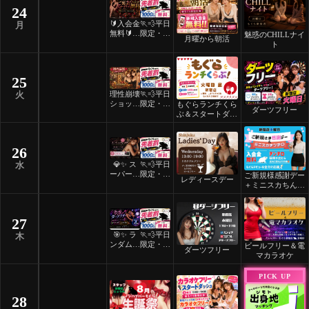
24
🔰入会金
🏃💨平日
月
無料🔰ご
限定・先
魅惑のCHILLナイ
月曜から朝活
褒美スイ
着割！
ト
ーツナイ
ト🎂
25
理性崩壊
🏃💨平日
火
ショット
限定・先
もぐらランチくら
ダーツフリー
フリーデ
着割！
ぶ＆スタートダッ
ー
シュ
26
💎✨ ス
🏃💨平日
水
ーパーレ
限定・先
ご新規様感謝デー
レディースデー
ディース
着割！
＋ミニスカちんち
デー ✨
ろ
💎
27
🎯✨ ラ
🏃💨平日
木
ンダムマ
限定・先
ビールフリー＆電
ダーツフリー
ッチダー
着割！
マカラオケ
ツフリー
✨🎯
PICK UP
28