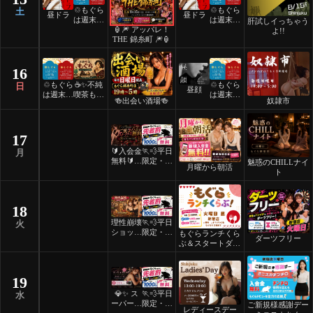
♲もぐら
♲もぐら
土
昼ドラ
昼ドラ
は週末祝
は週末祝
肝試しイっちゃう
🏮🎆 アッパレ！
日24時
日24時
よ!!
THE 錦糸町 🎆🏮
間営業♲
間営業♲
16
♲もぐら
☕️✨不純
♲もぐら
日
昼顔
は週末祝
喫茶もぐ
は週末祝
🍻出会い酒場🍻
奴隷市
日24時
ら✨☕️
日24時
間営業♲
間営業♲
17
🔰入会金
🏃💨平日
月
無料🔰ご
限定・先
魅惑のCHILLナイ
月曜から朝活
褒美スイ
着割！
ト
ーツナイ
ト🎂
18
理性崩壊
🏃💨平日
火
ショット
限定・先
もぐらランチくら
ダーツフリー
フリーデ
着割！
ぶ＆スタートダッ
ー
シュ
19
💎✨ ス
🏃💨平日
水
ーパーレ
限定・先
ご新規様感謝デー
レディースデー