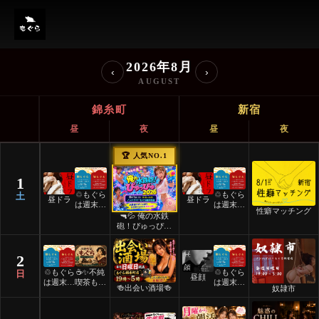
ノンハプバーもぐら イベント
2026年8月
‹
›
AUGUST
錦糸町
新宿
昼
夜
昼
夜
🏆 人気NO.1
1
♲もぐら
♲もぐら
土
昼ドラ
昼ドラ
は週末祝
は週末祝
性癖マッチング
日24時
日24時
🔫💦 俺の水鉄
間営業♲
間営業♲
砲！ぴゅっぴゅ
2026 💦🔫
2
♲もぐら
☕️✨不純
♲もぐら
日
昼顔
は週末祝
喫茶もぐ
は週末祝
🍻出会い酒場🍻
奴隷市
日24時
ら✨☕️
日24時
間営業♲
間営業♲