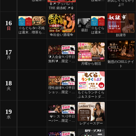
肝試しイっちゃう
🏮🎆 アッパレ！
日24時
日24時
よ!!
THE 錦糸町 🎆🏮
間営業♲
間営業♲
16
♲もぐら
☕️✨不純
♲もぐら
日
昼顔
は週末祝
喫茶もぐ
は週末祝
🍻出会い酒場🍻
奴隷市
日24時
ら✨☕️
日24時
間営業♲
間営業♲
17
🔰入会金
🏃💨平日
月
無料🔰ご
限定・先
魅惑のCHILLナイ
月曜から朝活
褒美スイ
着割！
ト
ーツナイ
ト🎂
18
理性崩壊
🏃💨平日
火
ショット
限定・先
もぐらランチくら
フリーデ
着割！
ぶ＆スタートダッ
ー
シュ
19
💎✨ ス
🏃💨平日
水
ーパーレ
限定・先
レディースデー
ディース
着割！
デー ✨
💎