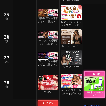
褒美スイ
着割！
ト
ーツナイ
ト🎂
25
理性崩壊
🏃💨平日
火
ショット
限定・先
もぐらランチくら
フリーデ
着割！
ぶ＆スタートダッ
ー
シュ
26
💎✨ ス
🏃💨平日
水
ーパーレ
限定・先
レディースデー
ディース
着割！
デー ✨
💎
27
🎯✨ ラ
🏃💨平日
木
ンダムマ
限定・先
ダーツフリー
ッチダー
着割！
ツフリー
PICK UP
✨🎯
28
金
カラオケフリー＆
生誕祭
ジモトマッチン
スタートダッシュ
グ
★ 激アツ