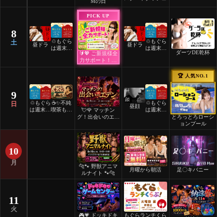
Mの日
PICK UP
8
♲もぐら
♲もぐら
土
昼ドラ
昼ドラ
は週末祝
は週末祝
ダーツDE乾杯
🔰💖 ご新規様全
日24時
日24時
力サポート！💖
間営業♲
間営業♲
🔰
🏆 人気NO.1
9
♲もぐら
☕️✨不純
♲もぐら
日
昼顔
は週末祝
喫茶もぐ
は週末祝
💘🌹 マッチン
日24時
ら✨☕️
日24時
とろっとろローシ
グ！出会いのエデ
間営業♲
間営業♲
ョンプール
ン 🌹💘
10
月
🐆🐾 野獣アニマ
月曜から朝活
足〇キバニー
ルナイト 🐾🐆
11
火
🎮💗 ドッキドキ
もぐらランチくら