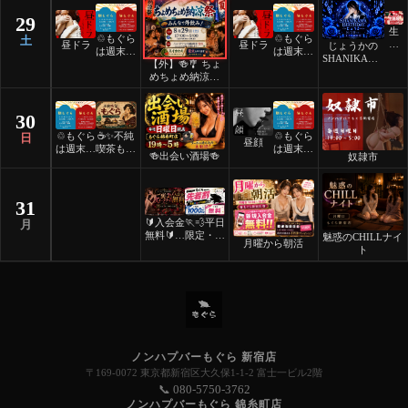
29
生
♲もぐら
♲もぐら
土
誕
昼ドラ
昼ドラ
じょうかの
は週末祝
は週末祝
祭
SHANIKAMA
【外】🍻🎐 ちょ
日24時
日24時
BIRTHDAY
めちょめ納涼祭
間営業♲
間営業♲
🎐🍻
30
♲もぐら
☕️✨不純
♲もぐら
日
昼顔
は週末祝
喫茶もぐ
は週末祝
🍻出会い酒場🍻
奴隷市
日24時
ら✨☕️
日24時
間営業♲
間営業♲
31
🔰入会金
🏃💨平日
月
無料🔰ご
限定・先
魅惑のCHILLナイ
月曜から朝活
褒美スイ
着割！
ト
ーツナイ
ト🎂
ノンハプバーもぐら 新宿店
〒169-0072 東京都新宿区大久保1-1-2 富士一ビル2階
📞 080-5750-3762
ノンハプバーもぐら 錦糸町店