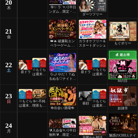
20
🎯✨ ラ
🏃💨平日
木
ンダムマ
限定・先
ダーツフリー
ッチダー
着割！
ツフリー
✨🎯
21
金
👑🔥 破廉恥エン
カラオケフリー＆
もぐポリー
ペラーゲーム 🔥
スタートダッシュ
👑
💰 超お得
22
♲もぐら
♲もぐら
土
昼ドラ
昼ドラ
は週末祝
は週末祝
💦🌙 やだ！？ぬ
日24時
日24時
るぬる♡ナイトプ
Mの日
間営業♲
間営業♲
ール 🌙💦
23
♲もぐら
☕️✨不純
♲もぐら
日
昼顔
は週末祝
喫茶もぐ
は週末祝
🍻出会い酒場🍻
奴隷市
日24時
ら✨☕️
日24時
間営業♲
間営業♲
24
🔰入会金
🏃💨平日
月
無料🔰ご
限定・先
魅惑のCHILLナイ
月曜から朝活