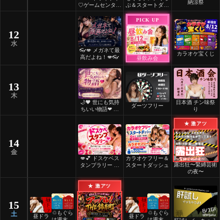
納涼祭
♡ゲームセンター
ぶ＆スタートダッ
💗🎮
シュ
PICK UP
12
水
👓💋 メガネて最
カラオケ宝くじ
高だよね！💋👓
昼飲み会
13
木
🌙🖤 世にも気持
日本酒 チン味祭
ダーツフリー
ちいい物語❤ 🖤
り
🌙
★ 激アツ
14
金
💋💕 ドスケベス
カラオケフリー＆
露出狂〜緊縛芸術
タンプラリー 💕
スタートダッシュ
の夜〜
💋
★ 激アツ
15
♲もぐら
♲もぐら
土
昼ドラ
昼ドラ
は週末祝
は週末祝