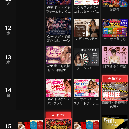
火
🎮💗 ドッキドキ
もぐらランチくら
納涼祭
♡ゲームセンター
ぶ＆スタートダッ
💗🎮
シュ
12
水
👓💋 メガネて最
レディースデー
カラオケ宝くじ
高だよね！💋👓
13
木
🌙🖤 世にも気持
日本酒 チン味祭
ダーツフリー
ちいい物語❤ 🖤
り
🌙
★ 激アツ
14
金
💋💕 ドスケベス
カラオケフリー＆
露出狂〜緊縛芸術
タンプラリー 💕
スタートダッシュ
の夜〜
💋
★ 激アツ
15