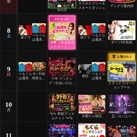
金
カラオケフリー＆
アングラ案内所
スタートダッシュ
Mの日
PICK UP
8
♲もぐら
♲もぐら
土
昼ドラ
昼ドラ
は週末祝
は週末祝
ダーツDE乾杯
🔰💖 ご新規様全
日24時
日24時
力サポート！💖
間営業♲
間営業♲
🔰
🏆 人気NO.1
9
♲もぐら
☕️✨不純
♲もぐら
日
昼顔
は週末祝
喫茶もぐ
は週末祝
💘🌹 マッチン
日24時
ら✨☕️
日24時
とろっとろローシ
グ！出会いのエデ
間営業♲
間営業♲
ョンプール
ン 🌹💘
10
月
🐆🐾 野獣アニマ
月曜から朝活
足〇キバニー
ルナイト 🐾🐆
11