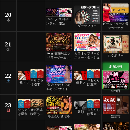
デー ✨
ろ
💎
20
🎯✨ ラ
🏃💨平日
木
ンダムマ
限定・先
ビールフリー＆電
ダーツフリー
ッチダー
着割！
マカラオケ
ツフリー
✨🎯
21
金
👑🔥 破廉恥エン
カラオケフリー＆
もぐポリー
ペラーゲーム 🔥
スタートダッシュ
👑
💰 超お得
22
♲もぐら
♲もぐら
土
昼ドラ
昼ドラ
は週末祝
は週末祝
💦🌙 やだ！？ぬ
日24時
日24時
るぬる♡ナイトプ
Mの日
間営業♲
間営業♲
ール 🌙💦
23
♲もぐら
☕️✨不純
♲もぐら
日
昼顔
は週末祝
喫茶もぐ
は週末祝
🍻出会い酒場🍻
奴隷市
日24時
ら✨☕️
日24時
間営業♲
間営業♲