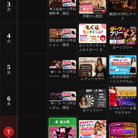
3
🔰入会金
🏃💨平日
月
無料🔰ご
限定・先
魅惑のCHILLナイ
月曜から朝活
褒美スイ
着割！
ト
ーツナイ
ト🎂
4
理性崩壊
🏃💨平日
火
ショット
限定・先
もぐらランチくら
ダーツフリー
フリーデ
着割！
ぶ＆スタートダッ
ー
シュ
5
💎✨ ス
🏃💨平日
水
ーパーレ
限定・先
ご新規様感謝デー
レディースデー
ディース
着割！
＋ミニスカちんち
デー ✨
ろ
💎
6
🎯✨ ラ
🏃💨平日
木
ンダムマ
限定・先
ビールフリー＆電
ダーツフリー
ッチダー
着割！
マカラオケ
ツフリー
✨🎯
💰 超お得
7