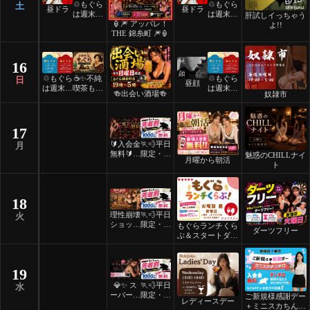
♲もぐら
♲もぐら
土
昼ドラ
昼ドラ
は週末祝
は週末祝
肝試しイっちゃう
🏮🎆 アッパレ！
日24時
日24時
よ!!
THE 錦糸町 🎆🏮
間営業♲
間営業♲
16
♲もぐら
☕️✨不純
♲もぐら
日
昼顔
は週末祝
喫茶もぐ
は週末祝
🍻出会い酒場🍻
奴隷市
日24時
ら✨☕️
日24時
間営業♲
間営業♲
17
🔰入会金
🏃💨平日
月
無料🔰ご
限定・先
魅惑のCHILLナイ
月曜から朝活
褒美スイ
着割！
ト
ーツナイ
ト🎂
18
理性崩壊
🏃💨平日
火
ショット
限定・先
もぐらランチくら
ダーツフリー
フリーデ
着割！
ぶ＆スタートダッ
ー
シュ
19
💎✨ ス
🏃💨平日
水
ーパーレ
限定・先
ご新規様感謝デー
レディースデー
ディース
着割！
＋ミニスカちんち