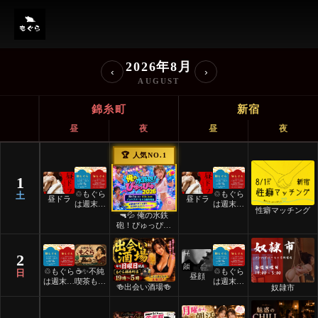
ノンハプバーもぐら イベント
2026年8月
‹
›
AUGUST
錦糸町
新宿
昼
夜
昼
夜
🏆 人気NO.1
1
♲もぐら
♲もぐら
土
昼ドラ
昼ドラ
は週末祝
は週末祝
性癖マッチング
日24時
日24時
🔫💦 俺の水鉄
間営業♲
間営業♲
砲！ぴゅっぴゅ
2026 💦🔫
2
♲もぐら
☕️✨不純
♲もぐら
日
昼顔
は週末祝
喫茶もぐ
は週末祝
🍻出会い酒場🍻
奴隷市
日24時
ら✨☕️
日24時
間営業♲
間営業♲