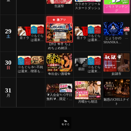
カラオケフリー＆
生誕祭
ジモトマッチン
スタートダッシュ
グ
★ 激アツ
29
生
♲もぐら
♲もぐら
土
誕
昼ドラ
昼ドラ
じょうかの
は週末祝
は週末祝
祭
SHANIKAMA
【外】🍻🎐 ちょ
日24時
日24時
BIRTHDAY
めちょめ納涼祭
間営業♲
間営業♲
🎐🍻
30
♲もぐら
☕️✨不純
♲もぐら
日
昼顔
は週末祝
喫茶もぐ
は週末祝
🍻出会い酒場🍻
奴隷市
日24時
ら✨☕️
日24時
間営業♲
間営業♲
31
🔰入会金
🏃💨平日
月
無料🔰ご
限定・先
魅惑のCHILLナイ
月曜から朝活
褒美スイ
着割！
ト
ーツナイ
ト🎂