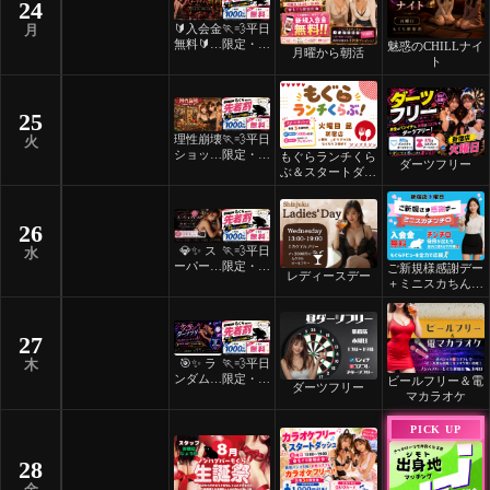
24
🔰入会金
🏃💨平日
月
無料🔰ご
限定・先
魅惑のCHILLナイ
月曜から朝活
褒美スイ
着割！
ト
ーツナイ
ト🎂
25
理性崩壊
🏃💨平日
火
ショット
限定・先
もぐらランチくら
ダーツフリー
フリーデ
着割！
ぶ＆スタートダッ
ー
シュ
26
💎✨ ス
🏃💨平日
水
ーパーレ
限定・先
ご新規様感謝デー
レディースデー
ディース
着割！
＋ミニスカちんち
デー ✨
ろ
💎
27
🎯✨ ラ
🏃💨平日
木
ンダムマ
限定・先
ビールフリー＆電
ダーツフリー
ッチダー
着割！
マカラオケ
ツフリー
✨🎯
PICK UP
28
金