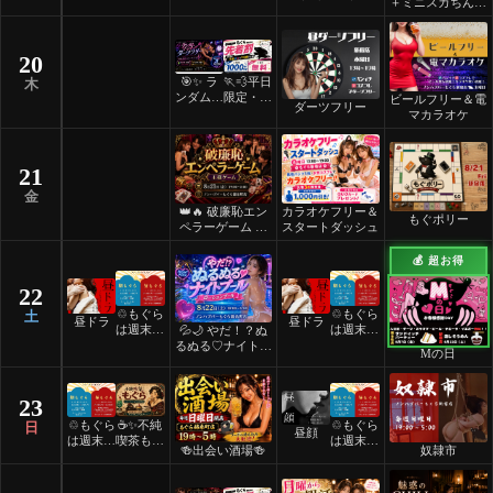
ディース
着割！
＋ミニスカちんち
デー ✨
ろ
💎
20
🎯✨ ラ
🏃💨平日
木
ンダムマ
限定・先
ビールフリー＆電
ダーツフリー
ッチダー
着割！
マカラオケ
ツフリー
✨🎯
21
金
👑🔥 破廉恥エン
カラオケフリー＆
もぐポリー
ペラーゲーム 🔥
スタートダッシュ
👑
💰 超お得
22
♲もぐら
♲もぐら
土
昼ドラ
昼ドラ
は週末祝
は週末祝
💦🌙 やだ！？ぬ
日24時
日24時
るぬる♡ナイトプ
Mの日
間営業♲
間営業♲
ール 🌙💦
23
♲もぐら
☕️✨不純
♲もぐら
日
昼顔
は週末祝
喫茶もぐ
は週末祝
🍻出会い酒場🍻
奴隷市
日24時
ら✨☕️
日24時
間営業♲
間営業♲