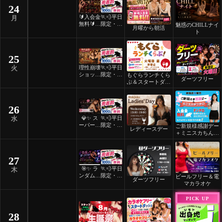
24
🔰入会金
🏃💨平日
月
無料🔰ご
限定・先
魅惑のCHILLナイ
月曜から朝活
褒美スイ
着割！
ト
ーツナイ
ト🎂
25
理性崩壊
🏃💨平日
火
ショット
限定・先
もぐらランチくら
ダーツフリー
フリーデ
着割！
ぶ＆スタートダッ
ー
シュ
26
💎✨ ス
🏃💨平日
水
ーパーレ
限定・先
ご新規様感謝デー
レディースデー
ディース
着割！
＋ミニスカちんち
デー ✨
ろ
💎
27
🎯✨ ラ
🏃💨平日
木
ンダムマ
限定・先
ビールフリー＆電
ダーツフリー
ッチダー
着割！
マカラオケ
ツフリー
✨🎯
PICK UP
28