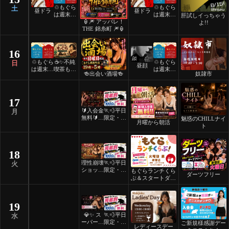
♲もぐら
♲もぐら
土
昼ドラ
昼ドラ
は週末祝
は週末祝
肝試しイっちゃう
🏮🎆 アッパレ！
日24時
日24時
よ!!
THE 錦糸町 🎆🏮
間営業♲
間営業♲
16
♲もぐら
☕️✨不純
♲もぐら
日
昼顔
は週末祝
喫茶もぐ
は週末祝
🍻出会い酒場🍻
奴隷市
日24時
ら✨☕️
日24時
間営業♲
間営業♲
17
🔰入会金
🏃💨平日
月
無料🔰ご
限定・先
魅惑のCHILLナイ
月曜から朝活
褒美スイ
着割！
ト
ーツナイ
ト🎂
18
理性崩壊
🏃💨平日
火
ショット
限定・先
もぐらランチくら
ダーツフリー
フリーデ
着割！
ぶ＆スタートダッ
ー
シュ
19
💎✨ ス
🏃💨平日
水
ーパーレ
限定・先
ご新規様感謝デー
レディースデー