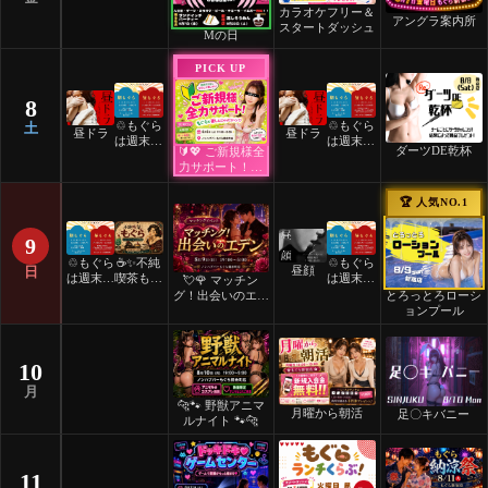
カラオケフリー＆
アングラ案内所
スタートダッシュ
Mの日
PICK UP
8
♲もぐら
♲もぐら
土
昼ドラ
昼ドラ
は週末祝
は週末祝
ダーツDE乾杯
🔰💖 ご新規様全
日24時
日24時
力サポート！💖
間営業♲
間営業♲
🔰
🏆 人気NO.1
9
♲もぐら
☕️✨不純
♲もぐら
日
昼顔
は週末祝
喫茶もぐ
は週末祝
💘🌹 マッチン
日24時
ら✨☕️
日24時
とろっとろローシ
グ！出会いのエデ
間営業♲
間営業♲
ョンプール
ン 🌹💘
10
月
🐆🐾 野獣アニマ
月曜から朝活
足〇キバニー
ルナイト 🐾🐆
11