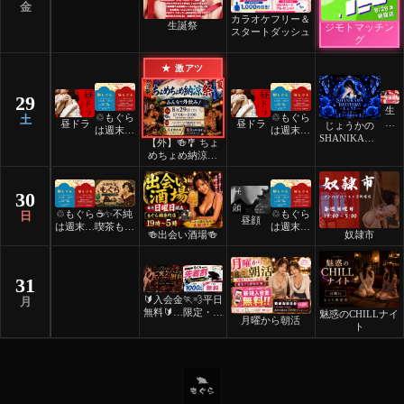
金
カラオケフリー＆
生誕祭
ジモトマッチン
スタートダッシュ
グ
★ 激アツ
29
生
♲もぐら
♲もぐら
土
誕
昼ドラ
昼ドラ
じょうかの
は週末祝
は週末祝
祭
SHANIKAMA
【外】🍻🎐 ちょ
日24時
日24時
BIRTHDAY
めちょめ納涼祭
間営業♲
間営業♲
🎐🍻
30
♲もぐら
☕️✨不純
♲もぐら
日
昼顔
は週末祝
喫茶もぐ
は週末祝
🍻出会い酒場🍻
奴隷市
日24時
ら✨☕️
日24時
間営業♲
間営業♲
31
🔰入会金
🏃💨平日
月
無料🔰ご
限定・先
魅惑のCHILLナイ
月曜から朝活
褒美スイ
着割！
ト
ーツナイ
ト🎂