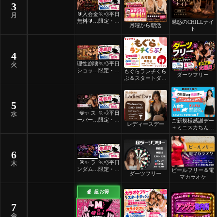
3
🔰入会金
🏃💨平日
月
無料🔰ご
限定・先
魅惑のCHILLナイ
月曜から朝活
褒美スイ
着割！
ト
ーツナイ
ト🎂
4
理性崩壊
🏃💨平日
火
ショット
限定・先
もぐらランチくら
ダーツフリー
フリーデ
着割！
ぶ＆スタートダッ
ー
シュ
5
💎✨ ス
🏃💨平日
水
ーパーレ
限定・先
ご新規様感謝デー
レディースデー
ディース
着割！
＋ミニスカちんち
デー ✨
ろ
💎
6
🎯✨ ラ
🏃💨平日
木
ンダムマ
限定・先
ビールフリー＆電
ダーツフリー
ッチダー
着割！
マカラオケ
ツフリー
✨🎯
💰 超お得
7
金