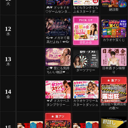
火
🎮💗 ドッキドキ
もぐらランチくら
納涼祭
♡ゲームセンター
ぶ＆スタートダッ
💗🎮
シュ
PICK UP
12
水
👓💋 メガネて最
カラオケ宝くじ
高だよね！💋👓
昼飲み会
13
木
🌙🖤 世にも気持
日本酒 チン味祭
ダーツフリー
ちいい物語❤ 🖤
り
🌙
★ 激アツ
14
金
💋💕 ドスケベス
カラオケフリー＆
露出狂〜緊縛芸術
タンプラリー 💕
スタートダッシュ
の夜〜
💋
★ 激アツ
15