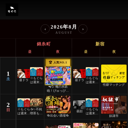
ノンハプバーもぐら イベント
2026年8月
‹
›
AUGUST
錦糸町
新宿
昼
夜
昼
夜
🏆 人気NO.1
1
♲もぐら
♲もぐら
土
昼ドラ
昼ドラ
は週末祝
は週末祝
性癖マッチング
日24時
日24時
🔫💦 俺の水鉄
間営業♲
間営業♲
砲！ぴゅっぴゅ
2026 💦🔫
2
♲もぐら
☕️✨不純
♲もぐら
日
昼顔
は週末祝
喫茶もぐ
は週末祝
🍻出会い酒場🍻
奴隷市
日24時
ら✨☕️
日24時
間営業♲
間営業♲