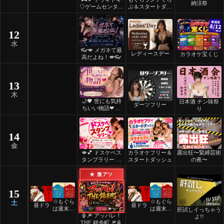
納涼祭
♡ゲームセンター
ぶ＆スタートダッ
💗🎮
シュ
12
水
👓💋 メガネて最
レディースデー
カラオケ宝くじ
高だよね！💋👓
13
木
🌙🖤 世にも気持
日本酒 チン味祭
ダーツフリー
ちいい物語❤ 🖤
り
🌙
14
金
💋💕 ドスケベス
カラオケフリー＆
露出狂〜緊縛芸術
タンプラリー 💕
スタートダッシュ
の夜〜
💋
★ 激アツ
15
♲もぐら
♲もぐら
土
昼ドラ
昼ドラ
は週末祝
は週末祝
肝試しイっちゃう
🏮🎆 アッパレ！
日24時
日24時
よ!!
THE 錦糸町 🎆🏮
間営業♲
間営業♲