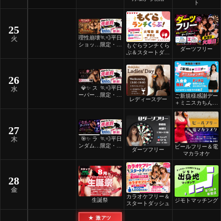
褒美スイ
着割！
ト
ーツナイ
ト🎂
25
理性崩壊
🏃💨平日
火
ショット
限定・先
もぐらランチくら
ダーツフリー
フリーデ
着割！
ぶ＆スタートダッ
ー
シュ
26
💎✨ ス
🏃💨平日
水
ーパーレ
限定・先
ご新規様感謝デー
レディースデー
ディース
着割！
＋ミニスカちんち
デー ✨
ろ
💎
27
🎯✨ ラ
🏃💨平日
木
ンダムマ
限定・先
ビールフリー＆電
ダーツフリー
ッチダー
着割！
マカラオケ
ツフリー
✨🎯
28
金
カラオケフリー＆
生誕祭
ジモトマッチング
スタートダッシュ
★ 激アツ