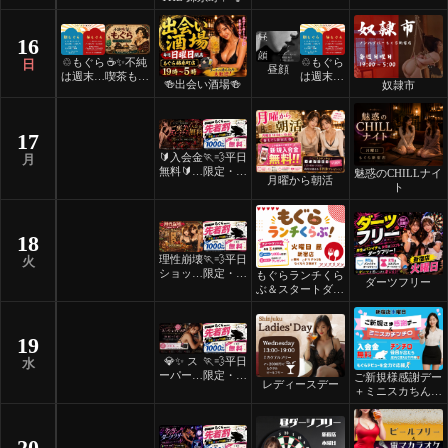
16
♲もぐら
☕️✨不純
♲もぐら
日
昼顔
は週末祝
喫茶もぐ
は週末祝
🍻出会い酒場🍻
奴隷市
日24時
ら✨☕️
日24時
間営業♲
間営業♲
17
🔰入会金
🏃💨平日
月
無料🔰ご
限定・先
魅惑のCHILLナイ
月曜から朝活
褒美スイ
着割！
ト
ーツナイ
ト🎂
18
理性崩壊
🏃💨平日
火
ショット
限定・先
もぐらランチくら
ダーツフリー
フリーデ
着割！
ぶ＆スタートダッ
ー
シュ
19
💎✨ ス
🏃💨平日
水
ーパーレ
限定・先
ご新規様感謝デー
レディースデー
ディース
着割！
＋ミニスカちんち
デー ✨
ろ
💎
20