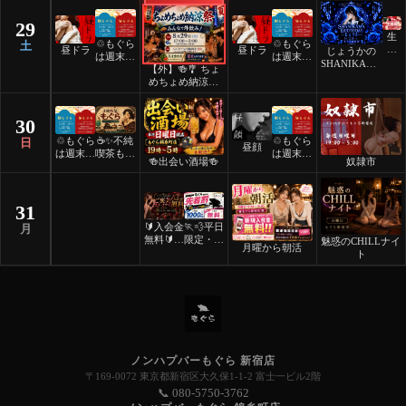
29
生
♲もぐら
♲もぐら
土
誕
昼ドラ
昼ドラ
じょうかの
は週末祝
は週末祝
祭
SHANIKAMA
【外】🍻🎐 ちょ
日24時
日24時
BIRTHDAY
めちょめ納涼祭
間営業♲
間営業♲
🎐🍻
30
♲もぐら
☕️✨不純
♲もぐら
日
昼顔
は週末祝
喫茶もぐ
は週末祝
🍻出会い酒場🍻
奴隷市
日24時
ら✨☕️
日24時
間営業♲
間営業♲
31
🔰入会金
🏃💨平日
月
無料🔰ご
限定・先
魅惑のCHILLナイ
月曜から朝活
褒美スイ
着割！
ト
ーツナイ
ト🎂
ノンハプバーもぐら 新宿店
〒169-0072 東京都新宿区大久保1-1-2 富士一ビル2階
📞 080-5750-3762