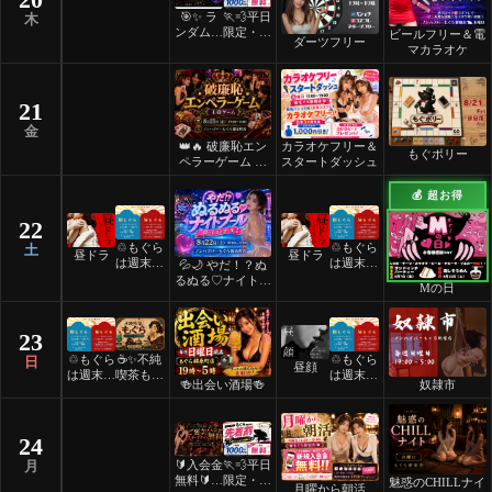
🎯✨ ラ
🏃💨平日
木
ンダムマ
限定・先
ビールフリー＆電
ダーツフリー
ッチダー
着割！
マカラオケ
ツフリー
✨🎯
21
金
👑🔥 破廉恥エン
カラオケフリー＆
もぐポリー
ペラーゲーム 🔥
スタートダッシュ
👑
💰 超お得
22
♲もぐら
♲もぐら
土
昼ドラ
昼ドラ
は週末祝
は週末祝
💦🌙 やだ！？ぬ
日24時
日24時
るぬる♡ナイトプ
Mの日
間営業♲
間営業♲
ール 🌙💦
23
♲もぐら
☕️✨不純
♲もぐら
日
昼顔
は週末祝
喫茶もぐ
は週末祝
🍻出会い酒場🍻
奴隷市
日24時
ら✨☕️
日24時
間営業♲
間営業♲
24
🔰入会金
🏃💨平日
月
無料🔰ご
限定・先
魅惑のCHILLナイ
月曜から朝活