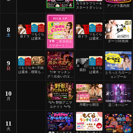
カラオケフリー＆
アングラ案内所
スタートダッシュ
Mの日
PICK UP
8
♲もぐら
♲もぐら
土
昼ドラ
昼ドラ
は週末祝
は週末祝
ダーツDE乾杯
🔰💖 ご新規様全
日24時
日24時
力サポート！💖
間営業♲
間営業♲
🔰
9
♲もぐら
☕️✨不純
♲もぐら
日
昼顔
は週末祝
喫茶もぐ
は週末祝
💘🌹 マッチン
とろっとろローシ
日24時
ら✨☕️
日24時
グ！出会いのエデ
ョンプール
間営業♲
間営業♲
ン 🌹💘
10
月
🐆🐾 野獣アニマ
月曜から朝活
足〇キバニー
ルナイト 🐾🐆
11
火
🎮💗 ドッキドキ
もぐらランチくら