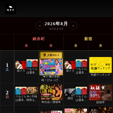
ノンハプバーもぐら イベント
2026年8月
‹
›
AUGUST
錦糸町
新宿
昼
夜
昼
夜
🏆 人気NO.1
1
♲もぐら
♲もぐら
土
昼ドラ
昼ドラ
は週末祝
は週末祝
性癖マッチング
日24時
日24時
🔫💦 俺の水鉄
間営業♲
間営業♲
砲！ぴゅっぴゅ
2026 💦🔫
2
♲もぐら
☕️✨不純
♲もぐら
日
昼顔
は週末祝
喫茶もぐ
は週末祝
🍻出会い酒場🍻
奴隷市
日24時
ら✨☕️
日24時
間営業♲
間営業♲