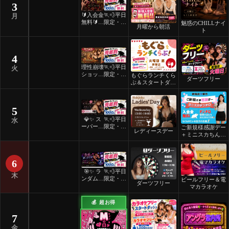
3
🔰入会金
🏃💨平日
月
無料🔰ご
限定・先
魅惑のCHILLナイ
月曜から朝活
褒美スイ
着割！
ト
ーツナイ
ト🎂
4
理性崩壊
🏃💨平日
火
ショット
限定・先
もぐらランチくら
ダーツフリー
フリーデ
着割！
ぶ＆スタートダッ
ー
シュ
5
💎✨ ス
🏃💨平日
水
ーパーレ
限定・先
ご新規様感謝デー
レディースデー
ディース
着割！
＋ミニスカちんち
デー ✨
ろ
💎
6
🎯✨ ラ
🏃💨平日
木
ンダムマ
限定・先
ビールフリー＆電
ダーツフリー
ッチダー
着割！
マカラオケ
ツフリー
✨🎯
💰 超お得
7
金