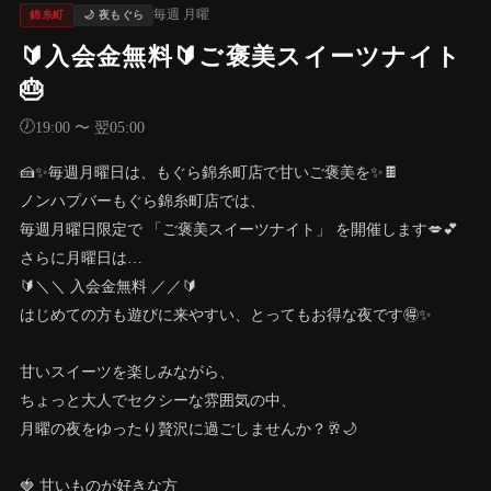
毎週 月曜
錦糸町
🌙 夜もぐら
🔰入会金無料🔰ご褒美スイーツナイト
🎂
🕖
19:00 〜 翌05:00
🍰✨毎週月曜日は、もぐら錦糸町店で甘いご褒美を✨🍫
ノンハプバーもぐら錦糸町店では、
毎週月曜日限定で 「ご褒美スイーツナイト」 を開催します💋💕
さらに月曜日は…
🔰＼＼ 入会金無料 ／／🔰
はじめての方も遊びに来やすい、とってもお得な夜です🉐✨
甘いスイーツを楽しみながら、
ちょっと大人でセクシーな雰囲気の中、
月曜の夜をゆったり贅沢に過ごしませんか？🥂🌙
🍓 甘いものが好きな方