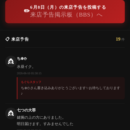
6月8日（月）の来店予告を投稿する
✏️
来店予告掲示板（BBS）へ
19
📋 来店予告
件
ち❄️⛄️
👸
水昼イク。
2026-06-10 05:58:15
もぐらスタッフ
ち❄️⛄️さん書き込みありがとうございます✨️お待ちしております
♪
七つの大罪
👸
鍵腕の上の方にありました。
明日届けます。すみませんでした