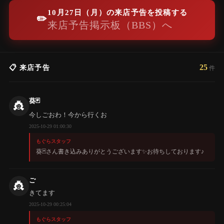
10月27日（月）の来店予告を投稿する
✏️
来店予告掲示板（BBS）へ
25
📋 来店予告
件
葵🃏
👸
今しごおわ！今から行くお
2025-10-29 01:00:30
もぐらスタッフ
葵🃏さん書き込みありがとうございます✨️お待ちしております♪
ご
👸
きてます
2025-10-29 00:25:04
もぐらスタッフ