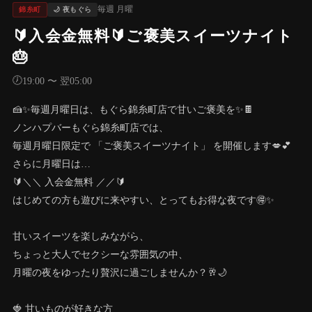
毎週 月曜
錦糸町
🌙 夜もぐら
🔰入会金無料🔰ご褒美スイーツナイト
🎂
🕖
19:00 〜 翌05:00
🍰✨毎週月曜日は、もぐら錦糸町店で甘いご褒美を✨🍫
ノンハプバーもぐら錦糸町店では、
毎週月曜日限定で 「ご褒美スイーツナイト」 を開催します💋💕
さらに月曜日は…
🔰＼＼ 入会金無料 ／／🔰
はじめての方も遊びに来やすい、とってもお得な夜です🉐✨
甘いスイーツを楽しみながら、
ちょっと大人でセクシーな雰囲気の中、
月曜の夜をゆったり贅沢に過ごしませんか？🥂🌙
🍓 甘いものが好きな方