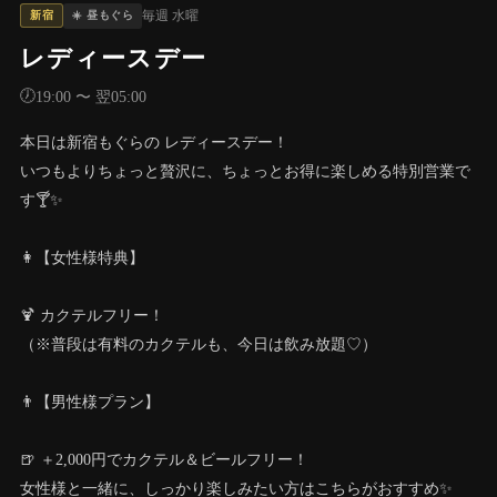
毎週 水曜
☀️ 昼もぐら
新宿
レディースデー
🕖
19:00 〜 翌05:00
本日は新宿もぐらの レディースデー！
いつもよりちょっと贅沢に、ちょっとお得に楽しめる特別営業で
す🍸✨
👩【女性様特典】
🍹 カクテルフリー！
（※普段は有料のカクテルも、今日は飲み放題♡）
👨【男性様プラン】
🍺 ＋2,000円でカクテル＆ビールフリー！
女性様と一緒に、しっかり楽しみたい方はこちらがおすすめ✨