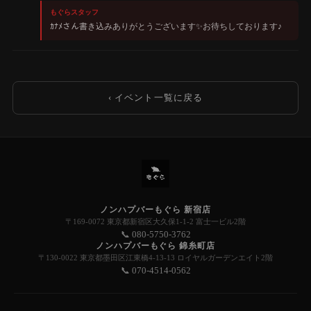
もぐらスタッフ
ｶﾅﾒさん書き込みありがとうございます✨️お待ちしております♪
‹ イベント一覧に戻る
ノンハプバーもぐら 新宿店
〒169-0072 東京都新宿区大久保1-1-2 富士一ビル2階
📞 080-5750-3762
ノンハプバーもぐら 錦糸町店
〒130-0022 東京都墨田区江東橋4-13-13 ロイヤルガーデンエイト2階
📞 070-4514-0562