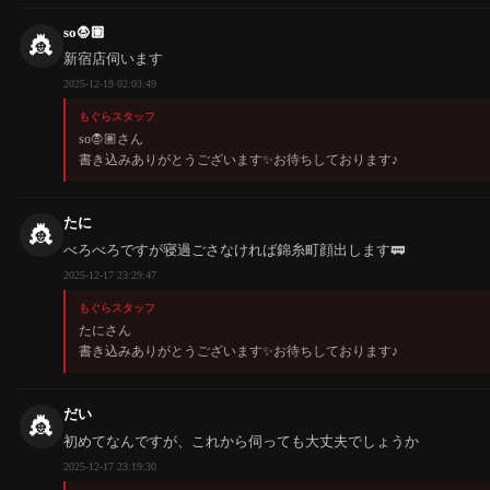
so🧛🏽
👸
新宿店伺います
2025-12-19 02:03:49
もぐらスタッフ
so🧛🏽さん
書き込みありがとうございます✨️お待ちしております♪
たに
👸
べろべろですが寝過ごさなければ錦糸町顔出します🚃
2025-12-17 23:29:47
もぐらスタッフ
たにさん
書き込みありがとうございます✨️お待ちしております♪
だい
👸
初めてなんですが、これから伺っても大丈夫でしょうか
2025-12-17 23:19:30