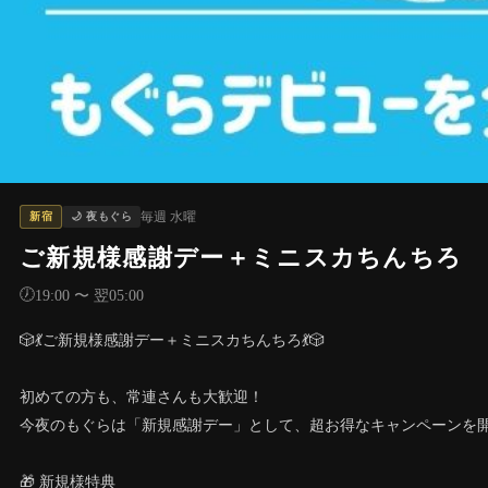
毎週 水曜
新宿
🌙 夜もぐら
ご新規様感謝デー＋ミニスカちんちろ
🕖
19:00 〜 翌05:00
🎲💃ご新規様感謝デー＋ミニスカちんちろ💃🎲
初めての方も、常連さんも大歓迎！
今夜のもぐらは「新規感謝デー」として、超お得なキャンペーンを
🎁 新規様特典